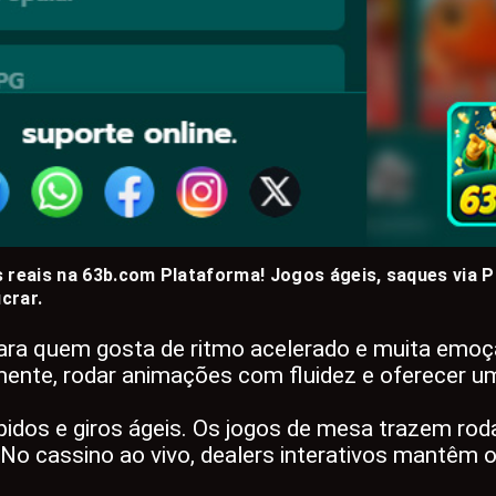
 reais na 63b.com Plataforma! Jogos ágeis, saques via P
ucrar.
ara quem gosta de ritmo acelerado e muita emoçã
mente, rodar animações com fluidez e oferecer um
pidos e giros ágeis. Os jogos de mesa trazem rod
No cassino ao vivo, dealers interativos mantêm 