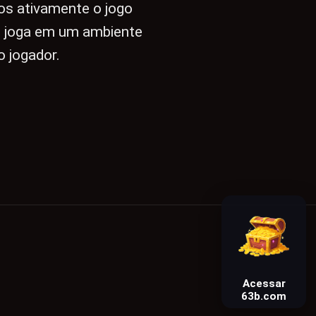
s ativamente o jogo
ê joga em um ambiente
o jogador.
Acessar
63b.com