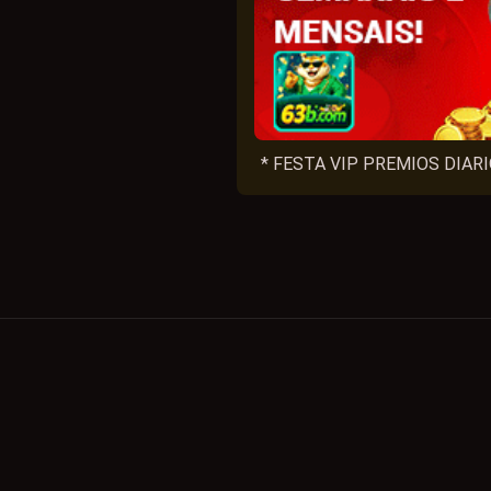
* FESTA VIP PREMIOS DIAR