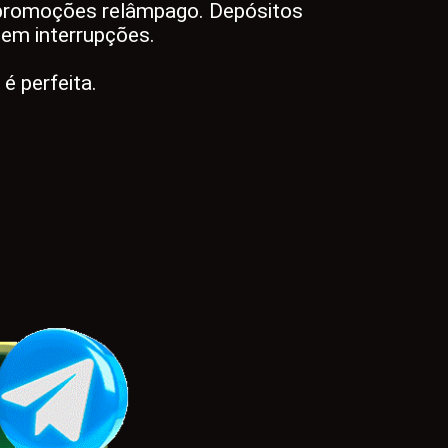
 promoções relâmpago. Depósitos
sem interrupções.
é perfeita.