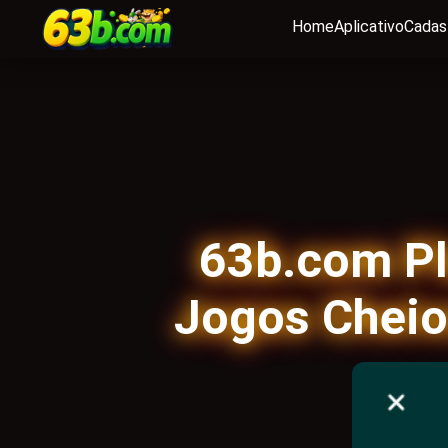
Home
Aplicativo
Cadas
63b.com Pl
Jogos Cheio