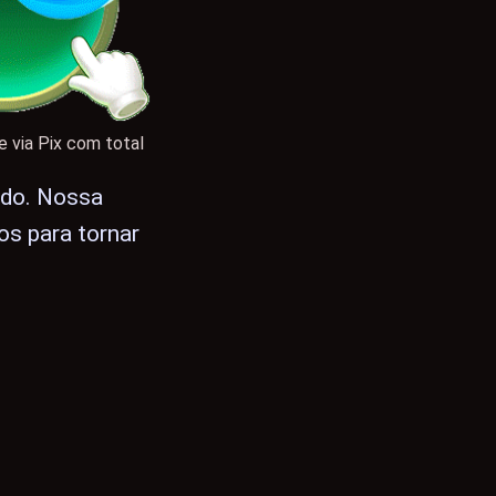
 via Pix com total
ado. Nossa
os para tornar